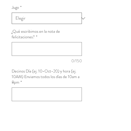
Jugo
*
¿Qué escribimos en la nota de
felicitaciones?
*
0/150
Decinos Día (ej. 10-Oct-20) y hora (ej.
10AM) Enviamos todos los días de 10am a
8pm
*
0/500
Cantidad
*